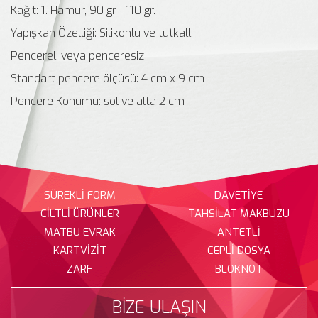
Kağıt: 1. Hamur, 90 gr - 110 gr.
Yapışkan Özelliği: Silikonlu ve tutkallı
Pencereli veya penceresiz
Standart pencere ölçüsü: 4 cm x 9 cm
Pencere Konumu: sol ve alta 2 cm
SÜREKLİ FORM
DAVETİYE
CİLTLİ ÜRÜNLER
TAHSİLAT MAKBUZU
MATBU EVRAK
ANTETLİ
KARTVİZİT
CEPLİ DOSYA
ZARF
BLOKNOT
BİZE ULAŞIN