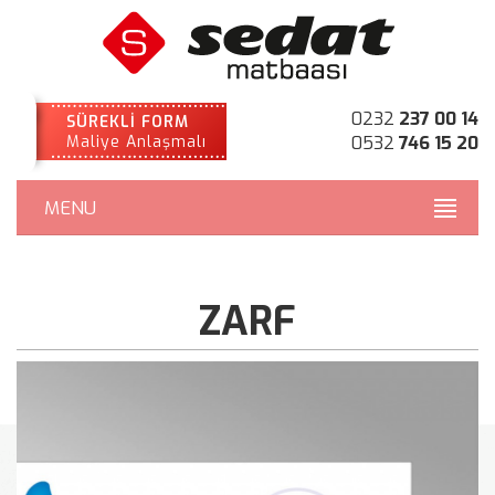
0232
237 00 14
SÜREKLİ FORM
Maliye Anlaşmalı
0532
746 15 20
MENU
ZARF