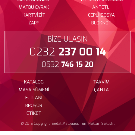
MATBU EVRAK
ANTETLİ
KARTVİZİT
CEPLİ DOSYA
ZARF
BLOKNOT
BİZE ULAŞIN
0232
237 00 14
0532
746 15 20
KATALOG
TAKVİM
MASA SÜMENİ
ÇANTA
EL İLANI
BROŞÜR
ETİKET
© 2016 Copyright, Sedat Matbaası, Tüm Hakları Saklıdır.