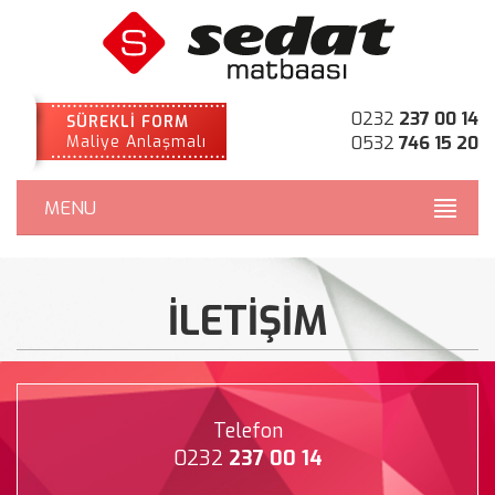
0232
237 00 14
SÜREKLİ FORM
Maliye Anlaşmalı
0532
746 15 20
MENU
İLETİŞİM
Telefon
0232
237 00 14