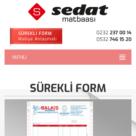
0232
237 00 14
SÜREKLİ FORM
Maliye Anlaşmalı
0532
746 15 20
MENU
SÜREKLİ FORM