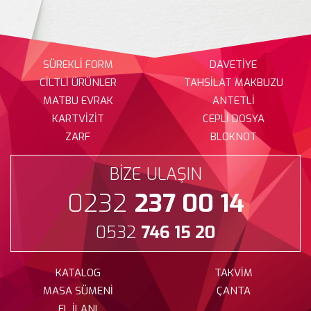
SÜREKLİ FORM
DAVETİYE
CİLTLİ ÜRÜNLER
TAHSİLAT MAKBUZU
MATBU EVRAK
ANTETLİ
KARTVİZİT
CEPLİ DOSYA
ZARF
BLOKNOT
BİZE ULAŞIN
0232
237 00 14
0532
746 15 20
KATALOG
TAKVİM
MASA SÜMENİ
ÇANTA
EL İLANI